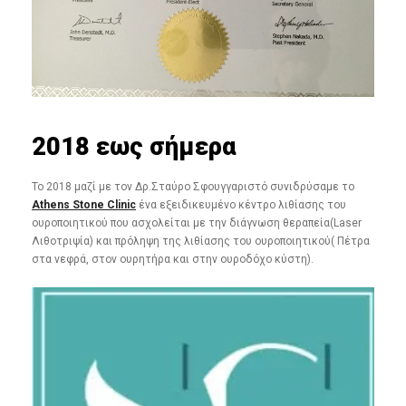
2018 εως σήμερα
Το 2018 μαζί με τον Δρ.Σταύρο Σφουγγαριστό συνιδρύσαμε το
Athens Stone Clinic
ένα εξειδικευμένο κέντρο λιθίασης του
ουροποιητικού που ασχολείται με την διάγνωση θεραπεία(Laser
Λιθοτριψία) και πρόληψη της λιθίασης του ουροποιητικού( Πέτρα
στα νεφρά, στον ουρητήρα και στην ουροδόχο κύστη).