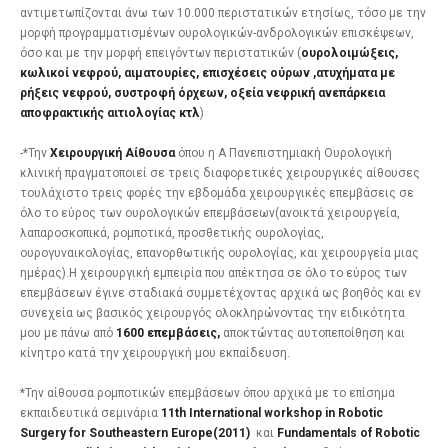
αντιμετωπίζονται άνω των 10.000 περιστατικών ετησίως, τόσο με την
μορφή προγραμματισμένων ουρολογικών-ανδρολογικών επισκέψεων,
όσο και με την μορφή επειγόντων περιστατικών (
ουρολοιμώξεις,
κωλικοί νεφρού, αιματουρίες, επισχέσεις ούρων ,ατυχήματα με
ρήξεις νεφρού, συστροφή όρχεων, οξεία νεφρική ανεπάρκεια
αποφρακτικής αιτιολογίας κτλ
)
-*Την
Χειρουργική Αίθουσα
όπου η Α Πανεπιστημιακή Ουρολογική
κλινική πραγματοποιεί σε τρεις διαφορετικές χειρουργικές αίθουσες
τουλάχιστο τρεις φορές την εβδομάδα χειρουργικές επεμβάσεις σε
όλο το εύρος των ουρολογικών επεμβάσεων(ανοικτά χειρουργεία,
λαπαροσκοπικά, ρομποτικά, προσθετικής ουρολογίας,
ουρογυναικολογίας, επανορθωτικής ουρολογίας, και χειρουργεία μιας
ημέρας).Η χειρουργική εμπειρία που απέκτησα σε όλο το εύρος των
επεμβάσεων έγινε σταδιακά συμμετέχοντας αρχικά ως βοηθός και εν
συνεχεία ως βασικός χειρουργός ολοκληρώνοντας την ειδικότητα
μου με πάνω από
1600 επεμβάσεις,
αποκτώντας αυτοπεποίθηση και
κίνητρο κατά την χειρουργική μου εκπαίδευση.
*Την αίθουσα ρομποτικών επεμβάσεων όπου αρχικά με το επίσημα
εκπαιδευτικά σεμινάρια
11
th
International
workshop
in
Robotic
Surgery
for
Southeastern
Europe
(2011)
και
Fundamentals
of
Robotic