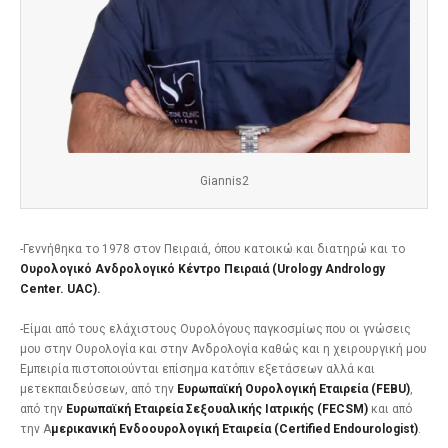
Giannis2
-Γεννήθηκα το 1978 στον Πειραιά, όπου κατοικώ και διατηρώ και το
Ουρολογικό Ανδρολογικό Κέντρο Πειραιά (
Urology
Andrology
Center
.
UAC
).
-Είμαι από τους ελάχιστους Ουρολόγους παγκοσμίως που οι γνώσεις
μου στην Ουρολογία και στην Ανδρολογία καθώς και η χειρουργική μου
Εμπειρία πιστοποιούνται επίσημα κατόπιν εξετάσεων αλλά και
μετεκπαιδεύσεων, από την
Ευρωπαϊκή Ουρολογική Εταιρεία (FEBU)
,
από την
Ευρωπαϊκή Εταιρεία Σεξουαλικής Ιατρικής (FECSM)
και από
την Α
μερικανική Ενδοουρολογική Εταιρεία (Certified Endourologist)
.