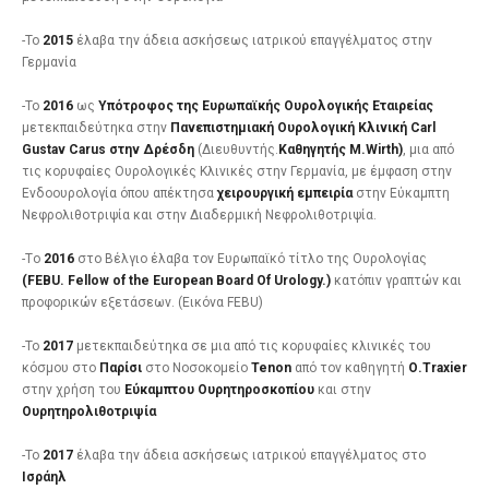
-To
2015
έλαβα την άδεια ασκήσεως ιατρικού επαγγέλματος στην
Γερμανία
-Το
2016
ως
Υπότροφος της Ευρωπαϊκής Ουρολογικής Εταιρείας
μετεκπαιδεύτηκα στην
Πανεπιστημιακή Ουρολογική Κλινική Carl
Gustav Carus στην Δρέσδη
(Διευθυντής.
Καθηγητής
Μ.Wirth)
, μια από
τις κορυφαίες Ουρολογικές Κλινικές στην Γερμανία, με έμφαση στην
Ενδοουρολογία όπου απέκτησα
χειρουργική εμπειρία
στην Εύκαμπτη
Νεφρολιθοτριψία και στην Διαδερμική Νεφρολιθοτριψία.
-Tο
2016
στο Βέλγιο έλαβα τον Ευρωπαϊκό τίτλο της Ουρολογίας
(FEBU.
Fellow of the European Board Of Urology.)
κατόπιν γραπτών και
προφορικών εξετάσεων. (Εικόνα FEBU)
-Το
2017
μετεκπαιδεύτηκα σε μια από τις κορυφαίες κλινικές του
κόσμου στο
Παρίσι
στο Νοσοκομείο
Tenon
από τον καθηγητή
Ο.Traxier
στην χρήση του
Εύκαμπτου Ουρητηροσκοπίου
και στην
Ουρητηρολιθοτριψία
-To
2017
έλαβα την άδεια ασκήσεως ιατρικού επαγγέλματος στο
Ισράηλ