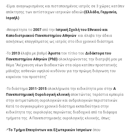
-Είμαι αναγνωρισμένος και πιστοποιημένος ιατρός σε 3 χώρες κατόπιν
απόκτησης των αντίστοιχων ιατρικών αδειών
(Ελλάδα, Γερμανία,
Ισραήλ)
-Αποφοίτησα το
2007
από την
Ιατρική Σχολή του Εθνικού και
Καποδιστριακού Πανεπιστημίου Αθηνών
και έλαβα την άδεια
ασκήσεως επαγγέλματος ως ιατρός στο ίδιο χρονικό διάστημα.
-Το
2013
έλαβα με βαθμό
Άριστα
τον τίτλο του
Διδάκτορα του
Πανεπιστημίου Αθηνών (PhD)
ολοκληρώνοντας την διατριβή μου με
θέμα ‘’Ανίχνευση νέων Βιοδεικτών στα ούρα κατόπιν προστατικής
μάλαξης ασθενών υψηλού κινδύνου για την πρώιμη διάγνωση του
καρκίνου του προστάτη’’
-Το διάστημα
2011-2015
ολοκλήρωσα την ειδικότητα μου στην
Α
Πανεπιστημιακή Ουρολογική κλινική
αποκτώντας τεράστια εμπειρία
στην αντιμετώπιση ουρολογικών και ανδρολογικών περιστατικών.
Κατά το συγκεκριμένο χρονικό διάστημα εκπαιδεύτηκα στην
ειδικότητα της ουρολογίας περνώντας διαδοχικά από τα διάφορα
τμήματα της Α Πανεπιστημιακής ουρολογικής κλινικής, όπως:
-*
Το Τμήμα Επειγόντων και Εξωτερικών
Ιατρείων
όπου