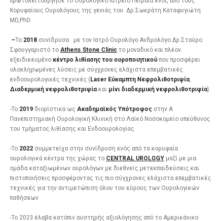
πρωτολειτούργησε το Ουρολογικό Ιατρείο Πειραιά ενός από τους
Κορυφαίους Ουρολόγους της γενιάς του Δρ.Σωκράτη Καταφυγιώτη
MD,PhD.
–
Το
2018
συνίδρυσα με τον Ιατρό Ουρολόγο Ανδρολόγο Δρ.Σταύρο
Σφουγγαριστό το
Athens
Stone
Clinic
το μοναδικό και πλέον
εξειδικευμένο
κέντρο λιθίασης του ουροποιητικού
που προσφέρει
ολοκληρωμένες λύσεις με σύγχρονες ελάχιστα επεμβατικές
ενδοουρολογικές τεχνικές (
Laser Εύκαμπτη Νεφρολιθοτριψία
,
Διαδερμική νεφρολιθοτριψία
και
μίνι διαδερμική νεφρολιθοτριψία
).
-Το
2019
διορίστικα ως
Ακαδημαϊκός Υπότροφος
στην Α
Πανεπιστημιακή Ουρολογική Κλινική στο Λαϊκό Νοσοκομείο υπεύθυνος
του τμήματος λιθίασης και Ενδοουρολογίας
-Το
2022
συμμετείχα στην συνίδρυση ενός από τα κορυφαία
ουρολογικά κέντρα της χώρας το
CENTRAL UROLOGY
μαζί με μια
ομάδα καταξιωμένων ουρολόγων με διεθνείς μετεκπαιδεύσεις και
πιστοποιήσεις προσφέροντας τις πιο σύγχρονες ελάχιστα επεμβατικές
τεχνικές για την αντιμετώπιση όλου του εύρους των Ουρολογικών
παθήσεων
-To 2023 έλαβα κατόπιν αυστηρής αξιολόγησης από το Αμερικάνικο