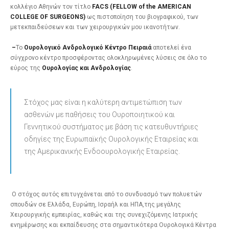
κολλέγιο Αθηνών τον τίτλο
FACS (FELLOW of the AMERICAN
COLLEGE OF SURGEONS)
ως πιστοποίηση του βιογραφικού, των
μετεκπαιδεύσεων και των χειρουργικών μου ικανοτήτων.
–
Το
Ουρολογικό Ανδρολογικό Κέντρο Πειραιά
αποτελεί ένα
σύγχρονο κέντρο προσφέροντας ολοκληρωμένες λύσεις σε όλο το
εύρος της
Ουρολογίας και Ανδρολογίας
.
Στόχος μας είναι η καλύτερη αντιμετώπιση των
ασθενών με παθήσεις του Ουροποιητικού και
Γεννητικού συστήματος με βάση τις κατευθυντήριες
οδηγίες της Ευρωπαϊκής Ουρολογικής Εταιρείας και
της Αμερικανικής Ενδοουρολογικής Εταιρείας.
Ο στόχος αυτός επιτυγχάνεται από το συνδυασμό των πολυετών
σπουδών σε Ελλάδα, Ευρώπη, Ισραήλ και ΗΠΑ,της μεγάλης
Χειρουργικής εμπειρίας, καθώς και της συνεχιζόμενης Ιατρικής
ενημέρωσης και εκπαίδευσης στα σημαντικότερα Ουρολογικά Κέντρα