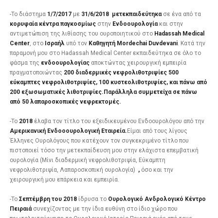
-To διάστημα
1/7/2017
με
31/6/2018
μετεκπαιδεύτηκα
σε ένα από τα
κορυφαία κέντρα παγκοσμίως
στην
Ενδοουρολογία
και στην
αντιμετώπιση της λιθίασης του ουροποιητικού στο
Hadassah Medical
Center
, στο
Ισραήλ
υπό τον
Καθηγητή Μordechai Duvdevani
. Κατά την
παραμονή μου στο Hadassah Μedical Center εκπαιδεύτηκα σε όλο το
φάσμα της
ενδοουρολογίας
αποκτώντας χειρουργική εμπειρία
πραγματοποιώντας
200 διαδερμικές νεφρολιθοτριψίες 500
εύκαμπτες νεφρολιθοτριψίες, 100 κυστεολιθοτριψίες, και πάνω από
200 εξωσωματικές λιθοτριψίες.Παράλληλα συμμετείχα σε πάνω
από 50 λαπαροσκοπικές νεφρεκτομές.
-To
2018
έλαβα τον τίτλο του εξειδικευμένου Ενδοουρολόγου από την
Αμερικανική Ενδοοουρολογική Εταιρεία.
Είμαι από τους λίγους
Έλληνες Ουρολόγους που κατέχουν τον συγκεκριμένο τίτλο που
πιστοποιεί τόσο την μετεκπαίδευση μου στην ελάχιστα επεμβατική
ουρολογία (Μίνι διαδερμική νεφρολιθοτριψία, Εύκαμπτη
νεφρολιθοτριψία, Λαπαροσκοπική ουρολογία)
,
όσο και την
χειρουργική μου επάρκεια και εμπειρία.
-To
Σεπτέμβρη του 2018
ίδρυσα το
Ουρολογικό Ανδρολογικό Κέντρο
Πειραιά
συνεχίζοντας με την ίδια ευθύνη στο ίδιο χώρο που