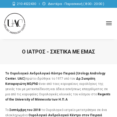
210 4522430
Δευτέρα - Παρασκευή ( 8:00 - 20:00 )
tog
nav
Ο ΙΑΤΡΌΣ - ΣΧΕΤΙΚΆ ΜΕ ΕΜΆΣ
Το Ουρολογικό Ανδρολογικό Κέντρο Πειραιά (
Urology
Andrology
Center
.
UAC
)
πρώτο ιδρύθηκε το 1977 υπό τον
Δρ.Σωκράτη
Καταφυγιώτη
MD
,
PhD
έναν από τους κορυφαίους ουρολόγους της
γενιάς του με μετεκπαίδευση και άδεια ασκήσεως επαγγέλματος σε
μια από τις κορυφαίες Ουρολογικές κλινικές του κόσμου στο
Regents
of
the
University
of
Minnesota
των Η.Π.Α
To
Σεπτέμβρη του 2018
το Ουρολογικό ιατρείο μετατράπηκε σε ένα
ολοκληρωμένο
Ουρολογικό Ανδρολογικό Κέντρο στον Πειραιά