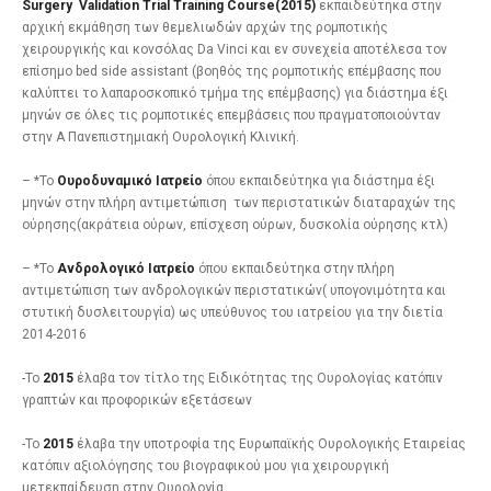
Surgery
Validation
Trial
Training
Course
(2015)
εκπαιδεύτηκα στην
αρχική εκμάθηση των θεμελιωδών αρχών της ρομποτικής
χειρουργικής και κονσόλας Da Vinci και εν συνεχεία αποτέλεσα τον
επίσημο bed side assistant (βοηθός της ρομποτικής επέμβασης που
καλύπτει το λαπαροσκοπικό τμήμα της επέμβασης) για διάστημα έξι
μηνών σε όλες τις ρομποτικές επεμβάσεις που πραγματοποιούνταν
στην Α Πανεπιστημιακή Ουρολογική Κλινική.
– *Το
Ουροδυναμικό Ιατρείο
όπου εκπαιδεύτηκα για διάστημα έξι
μηνών στην πλήρη αντιμετώπιση των περιστατικών διαταραχών της
ούρησης(ακράτεια ούρων, επίσχεση ούρων, δυσκολία ούρησης κτλ)
– *Το
Ανδρολογικό Ιατρείο
όπου εκπαιδεύτηκα στην πλήρη
αντιμετώπιση των ανδρολογικών περιστατικών( υπογονιμότητα και
στυτική δυσλειτουργία) ως υπεύθυνος του ιατρείου για την διετία
2014-2016
-Το
2015
έλαβα τον τίτλο της Ειδικότητας της Ουρολογίας κατόπιν
γραπτών και προφορικών εξετάσεων
-Το
2015
έλαβα την υποτροφία της Ευρωπαϊκής Ουρολογικής Εταιρείας
κατόπιν αξιολόγησης του βιογραφικού μου για χειρουργική
μετεκπαίδευση στην Ουρολογία