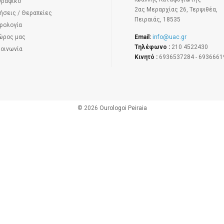
γραφικό
2ας Μεραρχίας 26, Τερψιθέα,
ήσεις / Θεραπείες
Πειραιάς, 18535
ρολογία
ώρος μας
Email:
info@uac.gr
Τηλέφωνο :
210 4522430
κοινωνία
Κινητό :
6936537284 - 6936661
© 2026
Ourologoi Peiraia