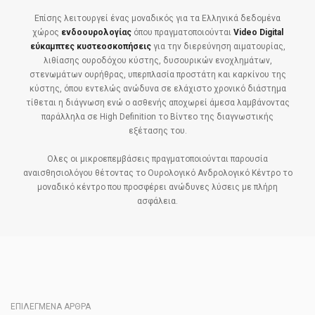
Επίσης λειτουργεί ένας μοναδικός για τα Ελληνικά δεδομένα
χώρος
ενδοουρολογίας
όπου πραγματοποιούνται
Video Digital
εύκαμπτες κυστεοσκοπήσεις
για την διερεύνηση αιματουρίας,
λιθίασης ουροδόχου κύστης, δυσουρικών ενοχλημάτων,
στενωμάτων ουρήθρας, υπερπλασία προστάτη και καρκίνου της
κύστης, όπου εντελώς ανώδυνα σε ελάχιστο χρονικό διάστημα
τίθεται η διάγνωση ενώ ο ασθενής αποχωρεί άμεσα λαμβάνοντας
παράλληλα σε High Definition το Βίντεο της διαγνωστικής
εξέτασης του.
Ολες οι μικροεπεμβάσεις πραγματοποιούνται παρουσία
αναισθησιολόγου θέτοντας το Ουρολογικό Ανδρολογικό Κέντρο το
μοναδικό κέντρο που προσφέρει ανώδυνες λύσεις με πλήρη
ασφάλεια.
ΕΠΙΛΕΓΜΕΝΑ ΑΡΘΡΑ