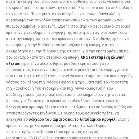
κατά την λήψη του ιστορικού ώστε ο ασθενής να μπορεί να απαντήσει
σε ερωτήσεις που αφορούν την στυτική λειτουργία και το σεξουαλικό
ιστορικό του. Το ιατρικό ιστορικό πρέπει να περιλαμβάνει πλήρη
καταγραφή των συνοδών παθήσεων καθώς και των φαρμάκων που
πιθανόν λαμβάνει ο ασθενής. Επίσης στο ιατρικό σεξουαλικό ιστορικό
πρέπει να γίνει πλήρης περιγραφή της ποιότητας των στύσεων τόσο
κατά την επαφή, όσο και των πρωινών στύσεων. Ο ασθενής πρέπει να
ερωτηθεί για την διάθεση του για σεξουαλική επαφή, για την
σκληρότητα και την διάρκεια της στύσης, για την εκσπερμάτωση και
τον οργασμό κατά την σεξουαλική επαφή.
Μια εκτεταμένη κλινική
εξέταση
πρέπει να ακολουθήσει με ιδιαίτερη έμφαση στο
ουροποιητικό, στο γεννητικό, στο ενδοκρινικό και στο νευραγγειακό
σύστημα. Η κλινική εξέταση μπορεί να αποκαλύψει σημεία που αφορούν
νόσους του πέους (π.χ. νόσος Peyronie ή τραυματισμό) του προστάτη
(π.χ καρκίνος) ή του ενδοκρινικού (π.χ. γυναικομαστία) ή του
καρδιαγγειακού (αρτηριακή υπέρταση) που επηρεάζουν την στυτική
λειτουργία. Εν συνεχεία πρέπει να ακολουθήσει εργαστηριακός
έλεγχος που προσαρμόζεται στα συμπτώματα του ασθενούς καθώς και
στους παράγοντες κινδύνου. Σε όλους τους ασθενείς πρέπει να
ελεγχθεί το
σάκχαρο του αίματος και το λιπιδαιμικό προφίλ
. Επίσης
πρέπει να μετρηθεί πρωινό δείγμα ολικής και ελεύθερης
τεστοστερόνης ενώ περαιτέρω ορμονικός έλεγχος
(προλακτίνη,FSH,LH) πρέπει να ακολουθήσει αν η τεστοστερόνη είναι