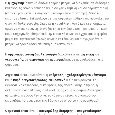
Η
ψυχογενής
στυτική δυσλειτουργία μπορεί να διακριθεί σε διάφορες
κατηγορίες όπως για παράδειγμα σε γενικευμένη και σε περιστασιακή
(όταν εμφανίζεται με συγκεκριμένο ερωτικό σύντροφο). Μπορεί
επίσης να διακριθεί ανάλογα με την ψυχογενή πάθηση που προκαλεί την
στυτική δυλειτουργία, όπως πχ η κατάθλιψη. Αυτό που έχει σημασία
όμως να γίνει κατανοητό ανεξάρτητα την όποια κατηγοριοποίηση πως
κάθε ψυχογενής πάθηση από την πιο απλή όπως το άγχος και οι φοβίες
μέχρι και την πιο πολύπλοκη όπως η κατάθλιψη και η σχιζοφρένεια
μπορεί να προκαλέσει στυτική δυσλειτουργία.
Η
οργανική στυτική δυσλειτουργία
διακρίνεται σε
αγγειακή
, σε
νευρογενής
, σε
ορμονική
, σε
ανατομική
και σε προκαλούμενη από
φάρμακα.
Αγγειακά
αίτια θεωρούνται η
υπέρταση
, η
χοληστερίνη
το κάπνισμα
και η
καρδιααγγειακή
νόσος
.
Νευρογενή
αίτια θεωρούνται το
εγκεφαλικό επεισόδιο, οι παθήσεις της σπονδυλικής στήλης, η
σκλήρυνση κατά πλάκας, ο αλκοολισμός και η ουραιμία. Ανατομικά
αίτια είναι η νόσος Peyronie, το κάταγμα πέους, ο υποσπαδίας-
επισπαδίας (διαταραχές της θέσης του στομίου της ουρήθρας).
Ορμονικά αίτια
είναι ο
σακχαρώδης διαβήτη
ς, ο
υπογοναδισμός