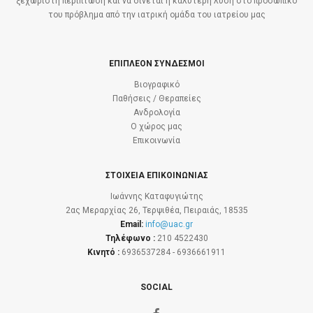
ξεχωριστή περίπτωση και να δίνεται η καλύτερη λύση στο προσωπικό
του πρόβλημα από την ιατρική ομάδα του ιατρείου μας
ΕΠΙΠΛΕΟΝ ΣΥΝΔΕΣΜΟΙ
Βιογραφικό
Παθήσεις / Θεραπείες
Ανδρολογία
Ο χώρος μας
Επικοινωνία
ΣΤΟΙΧΕΙΑ ΕΠΙΚΟΙΝΩΝΙΑΣ
Ιωάννης Καταφυγιώτης
2ας Μεραρχίας 26, Τερψιθέα, Πειραιάς, 18535
Email:
info@uac.gr
Τηλέφωνο :
210 4522430
Κινητό :
6936537284 - 6936661911
SOCIAL