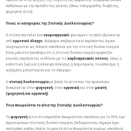
οφείλεται στην αύξηση της συχνότητας εμφάνισης διαφόρων άλλων
παθήσεων με την πρόοδο της ηλικίας (όπως σακχαρώδης διαβήτης,
ψυχογενή αίτια).
Ποιες οι κατηγορίες της Στυτικής Δυσλειτουργίας?
Η στύση αποτελεί ένα
νευροαγγειακό
φαινόμενο το οποίο βρίσκεται
υπό
ορμονικό έλεγχο.
Διάφοροι επιβαρυντικοί παράγοντες έχουν
αναγνωριστεί ως πιθανοί υπεύθυνοι για την στυτική δυσλειτουργία.
Είναι μάλιστα ξεκάθαρο ότι η στυτική δυσλειτουργία εμφανίζει
κοινούς παράγοντες κινδύνου με τις
καρδιαγγειακές νόσους
, όπως η
καθιστική ζωή και η έλλειψη άσκησης,η παχυσαρκία, το κάπνισμα, η
αυξημένη χοληστερίνη και το σάκχαρο.
Η
στυτική δυσλειτουργία
με βάση τα αίτια που την προκαλούν
διακρίνεται στην
ψυχογενή
, στην
οργανική
και στην
μεικτή
(ψυχογενή και οργανική)
.
Ποια θεωρούνται τα αίτια της Στυτικής Δυσλειτουργίας?
Τα
ψυχογενή
αίτια στο παρελθόν θεωρούνταν υπεύθυνα για το 90% των
περιπτώσεων στυτικής δυσλειτουργίας δεδομένο που σήμερα έχει
ανατραπεί καθώς πλέον τα μεικτά αίτια θεωρούνται κυρίως υπεύθυνα.