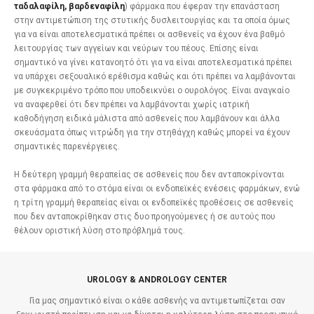
ταδαλαφίλη, βαρδεναφίλη
) φάρμακα που έφεραν την επανάσταση
στην αντιμετώπιση της στυτικής δυσλειτουργίας και τα οποία όμως
για να είναι αποτελεσματικά πρέπει οι ασθενείς να έχουν ένα βαθμό
λειτουργίας των αγγείων και νεύρων του πέους. Επίσης είναι
σημαντικό να γίνει κατανοητό ότι για να είναι αποτελεσματικά πρέπει
να υπάρχει σεξουαλικό ερέθισμα καθώς και ότι πρέπει να λαμβάνονται
με συγκεκριμένο τρόπο που υποδεικνύει ο ουρολόγος. Είναι αναγκαίο
να αναφερθεί ότι δεν πρέπει να λαμβάνονται χωρίς ιατρική
καθοδήγηση ειδικά μάλιστα από ασθενείς που λαμβάνουν και άλλα
σκευάσματα όπως νιτρώδη για την στηθάγχη καθώς μπορεί να έχουν
σημαντικές παρενέργειες.
Η δεύτερη γραμμή θεραπείας σε ασθενείς που δεν ανταποκρίνονται
στα φάρμακα από το στόμα είναι οι ενδοπεϊκές ενέσεις φαρμάκων, ενώ
η τρίτη γραμμή θεραπείας είναι οι ενδοπεϊκές προθέσεις σε ασθενείς
που δεν ανταποκρίθηκαν στις δυο προηγούμενες ή σε αυτούς που
θέλουν οριστική λύση στο πρόβλημά τους.
UROLOGY & ANDROLOGY CENTER
Για μας σημαντικό είναι ο κάθε ασθενής να αντιμετωπίζεται σαν