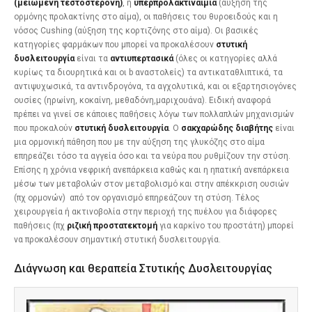
(μειωμένη τεστοστερόνη)
, η
υπερπρολακτιναιμία
(αύξηση της
ορμόνης προλακτίνης στο αίμα), οι παθήσεις του θυροειδούς και η
νόσος Cushing (αύξηση της κορτιζόνης στο αίμα). Οι βασικές
κατηγορίες φαρμάκων που μπορεί να προκαλέσουν
στυτική
δυσλειτουργία
είναι τα
αντιυπερτασικά
(όλες οι κατηγορίες αλλά
κυρίως τα διουρητικά και οι b αναστολείς) τα αντικαταθλιπτικά, τα
αντιψυχωσικά, τα αντινδρογόνα, τα αγχολυτικά, και οι εξαρτησιογόνες
ουσίες (ηρωίνη, κοκαίνη, μεθαδόνη,μαριχουάνα). Ειδική αναφορά
πρέπει να γινεί σε κάποιες παθήσεις λόγω των πολλαπλών μηχανισμών
που προκαλούν
στυτική δυσλειτουργία
. Ο
σακχαρώδης διαβήτης
είναι
μια ορμονική πάθηση που με την αύξηση της γλυκόζης στο αίμα
επηρεάζει τόσο τα αγγεία όσο και τα νεύρα που ρυθμίζουν την στύση.
Επίσης η χρόνια νεφρική ανεπάρκεια καθώς και η ηπατική ανεπάρκεια
μέσω των μεταβολών στον μεταβολισμό και στην απέκκριση ουσιών
(πχ ορμονών) από τον οργανισμό επηρεάζουν τη στύση. Τέλος
χειρουργεία ή ακτινοβολία στην περιοχή της πυέλου για διάφορες
παθήσεις (πχ
ριζική προστατεκτομή
για καρκίνο του προστάτη) μπορεί
να προκαλέσουν σημαντική στυτική δυσλειτουργία.
Διάγνωση και θεραπεία Στυτικής Δυσλειτουργίας